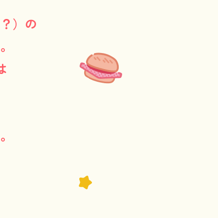
（？）の
ェ。
は
。
ー。
。