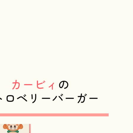
。
カービィ
の
トロベリーバーガー