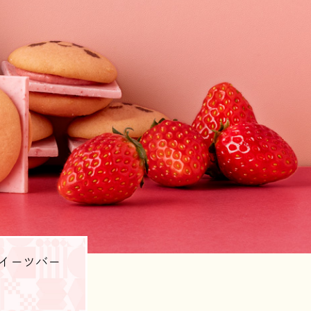
スイーツバー
2025.4.17
4月18日(金)より、「
ガー」コラボ第2弾が新