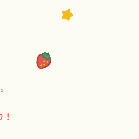
た。
、
り！